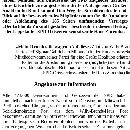
haben, befinden nun bundesweit die SPD-Mitglieder darüber,
ob es tatsächlich zur angestrebten dritten Auflage einer Großen
Koalition im Bund kommt. Den Weg der Sozialdemokraten mit
Blick auf ihr bevorstehendes Mitgliedervotum für die Annahme
oder Ablehnung des 185 Seiten umfassenden Vertrages
„Deutschlands Zukunft gestalten“ beschreibt in diesem Beitrag
der Lippstädter SPD-Ortsvereinsvorsitzende Hans Zaremba.
„Mehr Demokratie wagen“:
Auf dieses Zitat von Willy Bran
Parteichef Sigmar Gabriel am Mittwoch in der Bundespressekon
Mitgliedervotum seiner Partei für eine Große Koalition erläute
Partei für die Abstimmung über eine (mögliche) neue Bund
sozialdemokratischer Beteiligung beschreibt in diesem Artike
SPD-Ortsvereinsvorsitzende Hans Zaremba (lin
Angebote zur Information
Alle 473.000 Genossinnen und Genossen der SPD haben
unmittelbar nach der in der Nacht vom Dienstag auf Mittwoch in
Berlin erzielten Einigung von Christdemokraten, Christsozialen und
Sozialdemokraten Post aus dem Willy-Brandt-Haus Post
bekommen, damit sie in Form einer Briefwahl ihr Votum für das von
ihrer Parteispitze in Berlin empfohlene und von der Parteibasis in
den vergangenen Wochen eher kritisch gesehene Zusammengehen