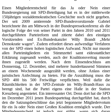
Einen Mitgliederentscheid für das Ja oder Nein einer
Bundesregierung mit SPD-Beteiligung hat es in der mittlerweile
150jährigen sozialdemokratischen Geschichte noch nicht gegeben.
Der seit 2009 amtierende SPD-Bundesvorsitzende Gabriel
bezeichnete ihn am Mittwoch in der Bundespressekonferenz als die
logische Folge der von seiner Partei in den Jahren 2010 und 2011
durchgeführten Parteireform und zitierte dabei den einstigen
Vorsitzenden und Ex-Bundeskanzler Willy Brandt „Mehr
Demokratie wagen“. Zudem erfordert dieses aufwendige Verfahren
von der SPD einen hohen logistischen Aufwand. Nicht nur musste
allen Parteimitgliedern ein Stimmzettel samt eidesstattlicher
Erklärung zugesandt werden, auch der Koalitionsvertrag musste
ihnen zugestellt werden. Nach dem Einsendeschluss am
Donnerstag, 12. Dezember, sind mehrere hunderttausend Stimmen
an einem Wochenende ausgezählt werden, ohne Anlass einer
juristischen Anfechtung zu bieten. Für die Auszählung muss die
SPD 400 bis 500 Freiwillige verpflichten. Weil dafür die
Räumlichkeiten in der SPD-Zentrale im Willy-Brandt-Haus zu
beengt sind, hat die Partei eigens eine Halle in der Station
Kreuzberg angemietet. Ein interessanter Ort. Denn dort hat die SPD
im Dezember 2011 jenen Bundesparteitag durchgeführt hat, durch
den die Satzungsbeschlüsse das jetzt begonnene Mitgliedervotum
für ein Ja oder Nein einer Großen Koalition ermöglich wurde. Der
Mitgliederentscheid ist jedoch nur gültig, wenn sich daran