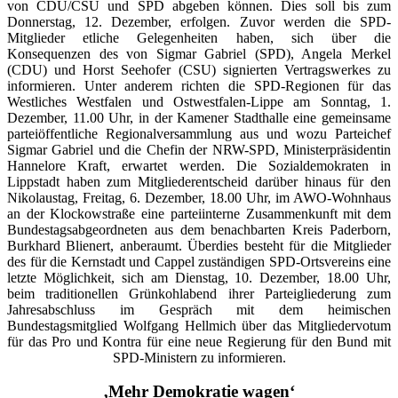
von CDU/CSU und SPD abgeben können. Dies soll bis zum
Donnerstag, 12. Dezember, erfolgen. Zuvor werden die SPD-
Mitglieder etliche Gelegenheiten haben, sich über die
Konsequenzen des von Sigmar Gabriel (SPD), Angela Merkel
(CDU) und Horst Seehofer (CSU) signierten Vertragswerkes zu
informieren. Unter anderem richten die SPD-Regionen für das
Westliches Westfalen und Ostwestfalen-Lippe am Sonntag, 1.
Dezember, 11.00 Uhr, in der Kamener Stadthalle eine gemeinsame
parteiöffentliche Regionalversammlung aus und wozu Parteichef
Sigmar Gabriel und die Chefin der NRW-SPD, Ministerpräsidentin
Hannelore Kraft, erwartet werden. Die Sozialdemokraten in
Lippstadt haben zum Mitgliederentscheid darüber hinaus für den
Nikolaustag, Freitag, 6. Dezember, 18.00 Uhr, im AWO-Wohnhaus
an der Klockowstraße eine parteiinterne Zusammenkunft mit dem
Bundestagsabgeordneten aus dem benachbarten Kreis Paderborn,
Burkhard Blienert, anberaumt. Überdies besteht für die Mitglieder
des für die Kernstadt und Cappel zuständigen SPD-Ortsvereins eine
letzte Möglichkeit, sich am Dienstag, 10. Dezember, 18.00 Uhr,
beim traditionellen Grünkohlabend ihrer Parteigliederung zum
Jahresabschluss im Gespräch mit dem heimischen
Bundestagsmitglied Wolfgang Hellmich über das Mitgliedervotum
für das Pro und Kontra für eine neue Regierung für den Bund mit
SPD-Ministern zu informieren.
‚Mehr Demokratie wagen‘