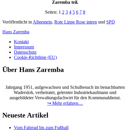
Zaremba teil.
Seiten:
1
2
3
4
5
6
7
8
Veröffentlicht in
Allgemein
,
Rote Lippe Rose intern
und
SPD
Hans Zaremba
Kontakt
Impressum
Datenschutz
Cookie-Richtlinie (EU)
Über Hans Zaremba
Jahrgang 1951, aufgewachsen und Schulbesuch im benachbarten
Wadersloh, verheiratet, gelernter Industriekaufmann und
ausgebildeter Verwaltungsfachwirt für den Kommunaldienst.
↪ Mehr erfahren…
Neueste Artikel
Vom Fahrrad bis zum Fußball