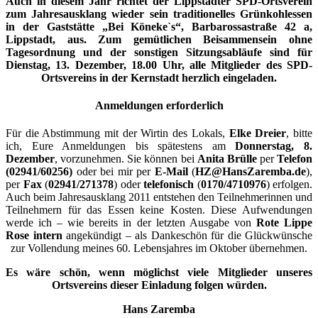
Auch in diesem Jahr richtet der Lippstädter SPD-Ortsverein
zum Jahresausklang wieder sein traditionelles Grünkohlessen
in der Gaststätte „Bei Köneke`s“, Barbarossastraße 42 a,
Lippstadt, aus. Zum gemütlichen Beisammensein ohne
Tagesordnung und der sonstigen Sitzungsabläufe sind für
Dienstag, 13. Dezember, 18.00 Uhr, alle Mitglieder des SPD-
Ortsvereins in der Kernstadt herzlich eingeladen.
Anmeldungen erforderlich
Für die Abstimmung mit der Wirtin des Lokals,
Elke Dreier
, bitte
ich, Eure Anmeldungen bis spätestens am
Donnerstag, 8.
Dezember
, vorzunehmen. Sie können bei
Anita Brülle
per
Telefon
(02941/60256)
oder bei mir per
E-Mail
(
HZ@HansZaremba.de
),
per
Fax
(
02941/271378
) oder
telefonisch
(
0170/4710976
) erfolgen.
Auch beim Jahresausklang 2011 entstehen den Teilnehmerinnen und
Teilnehmern für das Essen keine Kosten. Diese Aufwendungen
werde ich – wie bereits in der letzten Ausgabe von
Rote Lippe
Rose intern
angekündigt – als Dankeschön für die Glückwünsche
zur Vollendung meines 60. Lebensjahres im Oktober übernehmen.
Es wäre schön, wenn möglichst viele Mitglieder unseres
Ortsvereins dieser Einladung folgen würden.
Hans Zaremba