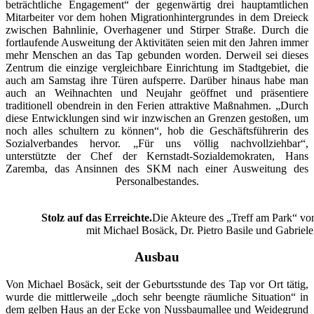
beträchtliche Engagement“ der gegenwärtig drei hauptamtlichen
Mitarbeiter vor dem hohen Migrationhintergrundes in dem Dreieck
zwischen Bahnlinie, Overhagener und Stirper Straße. Durch die
fortlaufende Ausweitung der Aktivitäten seien mit den Jahren immer
mehr Menschen an das Tap gebunden worden. Derweil sei dieses
Zentrum die einzige vergleichbare Einrichtung im Stadtgebiet, die
auch am Samstag ihre Türen aufsperre. Darüber hinaus habe man
auch an Weihnachten und Neujahr geöffnet und präsentiere
traditionell obendrein in den Ferien attraktive Maßnahmen. „Durch
diese Entwicklungen sind wir inzwischen an Grenzen gestoßen, um
noch alles schultern zu können“, hob die Geschäftsführerin des
Sozialverbandes hervor. „Für uns völlig nachvollziehbar“,
unterstützte der Chef der Kernstadt-Sozialdemokraten, Hans
Zaremba, das Ansinnen des SKM nach einer Ausweitung des
Personalbestandes.
Stolz auf das Erreichte.
Die Akteure des „Treff am Park“ von
mit Michael Bosäck, Dr. Pietro Basile und Gabriele 
Ausbau
Von Michael Bosäck, seit der Geburtsstunde des Tap vor Ort tätig,
wurde die mittlerweile „doch sehr beengte räumliche Situation“ in
dem gelben Haus an der Ecke von Nussbaumallee und Weidegrund