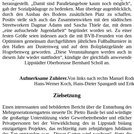
herausgestellt. „Damit sind Parallelangebote kaum noch möglich“,
gab der Sozialpädagoge zu bedenken. Man überlege augenblicklich,
durch den Ausbau des Bodens zusätzlichen Platz zu schaffen.
Positiv stelle sich auch das Zusammenwirken mit den städtischen
Streetworkern Dagmar Adams und Sascha Thiele dar, mit denen
„eine aufsuchende Jugendarbeit“ begründet worden sei. Zu einer
festen Größe seien indessen auch die mit BVB-Freunden von den
Optimisten gemeinsam durchgeführten jährlichen Fußballturniere in
den Hallen am Dusternweg und auf dem Bolzplatzgelände am
Hogrebenweg geworden. „Diese Veranstaltungen werden auch in
diesem Jahr wieder stattfinden“, kündigte der gleichfalls anwesende
Lippstädter Oberborusse Bernhard Scholl an.
Aufmerksame Zuhörer.
Von links nach rechts Manuel Rodr
Hans-Werner Koch, Hans-Dieter Spangardt und Erik
Zielsetzung
Einen interessanten und bebilderten Bericht über die Entstehung des
Mehrgenerationengartens steuerte Dr. Pietro Basile bei und würdigte
die großartige Unterstützung vieler Gewerbetreibender und etlicher
Privatpersonen bei der Verwirklichung des in Lippstadt bislang
einzigartigen Projektes, das rechtzeitig zum zehnjährigen Jubiläum
des Tap entstanden war. „Dieser Garten wird wachsen“, fügte die