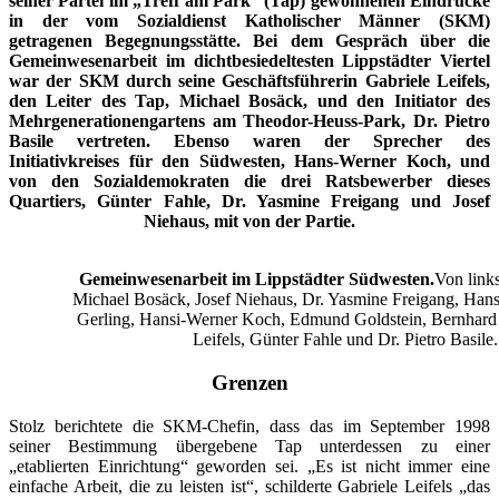
seiner Partei im „Treff am Park“ (Tap) gewonnenen Eindrücke
in der vom Sozialdienst Katholischer Männer (SKM)
getragenen Begegnungsstätte. Bei dem Gespräch über die
Gemeinwesenarbeit im dichtbesiedeltesten Lippstädter Viertel
war der SKM durch seine Geschäftsführerin Gabriele Leifels,
den Leiter des Tap, Michael Bosäck, und den Initiator des
Mehrgenerationengartens am Theodor-Heuss-Park, Dr. Pietro
Basile vertreten. Ebenso waren der Sprecher des
Initiativkreises für den Südwesten, Hans-Werner Koch, und
von den Sozialdemokraten die drei Ratsbewerber dieses
Quartiers, Günter Fahle, Dr. Yasmine Freigang und Josef
Niehaus, mit von der Partie.
Gemeinwesenarbeit im Lippstädter Südwesten.
Von links
Michael Bosäck, Josef Niehaus, Dr. Yasmine Freigang, Han
Gerling, Hansi-Werner Koch, Edmund Goldstein, Bernhard 
Leifels, Günter Fahle und Dr. Pietro Basile.
Grenzen
Stolz berichtete die SKM-Chefin, dass das im September 1998
seiner Bestimmung übergebene Tap unterdessen zu einer
„etablierten Einrichtung“ geworden sei. „Es ist nicht immer eine
einfache Arbeit, die zu leisten ist“, schilderte Gabriele Leifels „das