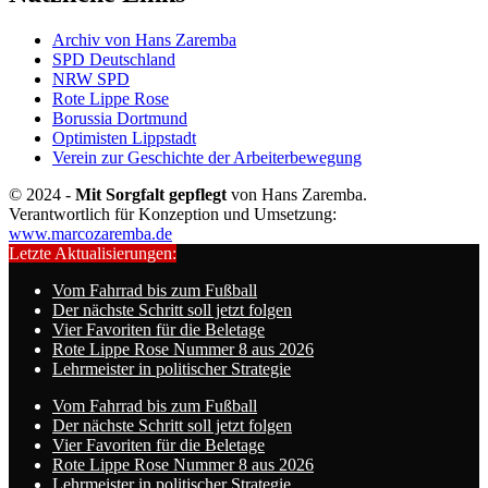
Archiv von Hans Zaremba
SPD Deutschland
NRW SPD
Rote Lippe Rose
Borussia Dortmund
Optimisten Lippstadt
Verein zur Geschichte der Arbeiterbewegung
© 2024 -
Mit Sorgfalt gepflegt
von Hans Zaremba.
Verantwortlich für Konzeption und Umsetzung:
www.marcozaremba.de
Letzte Aktualisierungen:
Vom Fahrrad bis zum Fußball
Der nächste Schritt soll jetzt folgen
Vier Favoriten für die Beletage
Rote Lippe Rose Nummer 8 aus 2026
Lehrmeister in politischer Strategie
Vom Fahrrad bis zum Fußball
Der nächste Schritt soll jetzt folgen
Vier Favoriten für die Beletage
Rote Lippe Rose Nummer 8 aus 2026
Lehrmeister in politischer Strategie