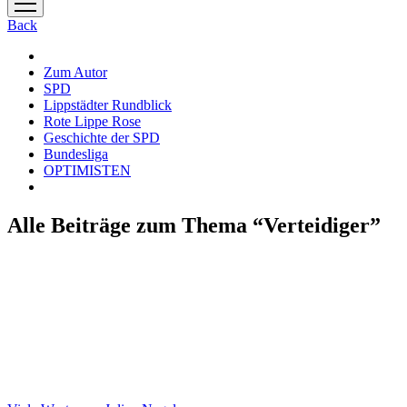
Menü
öffnen
Back
Zum Autor
SPD
Lippstädter Rundblick
Rote Lippe Rose
Geschichte der SPD
Bundesliga
OPTIMISTEN
Alle Beiträge zum Thema “Verteidiger”
Viele Worte von Julian Nagelsmann
Als Julian Nagelsmann im Herbst 2023 beim DFB (Deutscher Fußbal